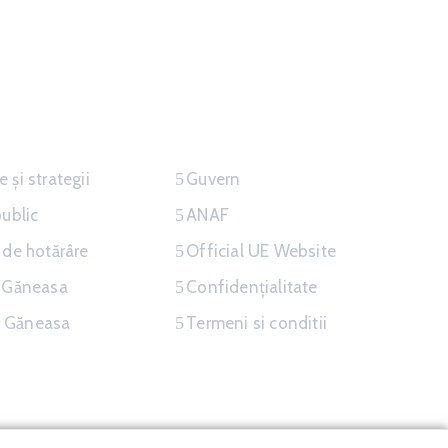
atii
Link-uri Utile
 și strategii
Guvern
public
ANAF
 de hotărâre
Official UE Website
a Găneasa
Confidențialitate
 Găneasa
Termeni si conditii