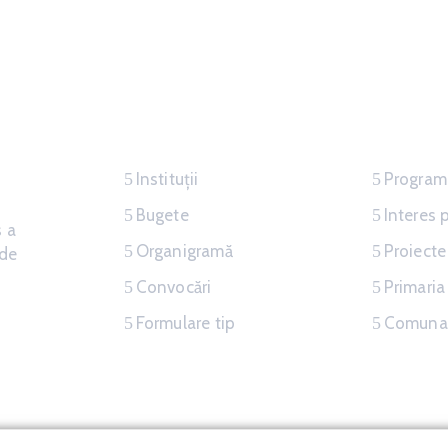
Servicii
Inform
Instituții
Programe
Bugete
Interes 
s a
Organigramă
Proiecte
nde
Convocări
Primari
Formulare tip
Comuna