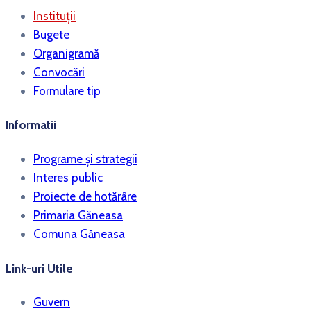
Instituții
Bugete
Organigramă
Convocări
Formulare tip
Informatii
Programe și strategii
Interes public
Proiecte de hotărâre
Primaria Găneasa
Comuna Găneasa
Link-uri Utile
Guvern