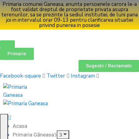
Primaria comunei Ganeasa, anunta persoanele carora le-a
fost validat dreptul de proprietate privata asupra
terenurilor, sa se prezinte la sediul institutiei, de luni pana
joi in intervalul orar 09-13 pentru clarificarea situatiei
privind punerea in posesie
Primarie
Sugestii / Reclamatii
Facebook-square
Twitter
Instagram
Acasa
Primaria Găneasa