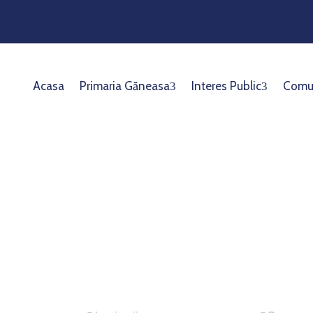
Acasa
Primaria Găneasa
Interes Public
Comu
Servicii
Inform