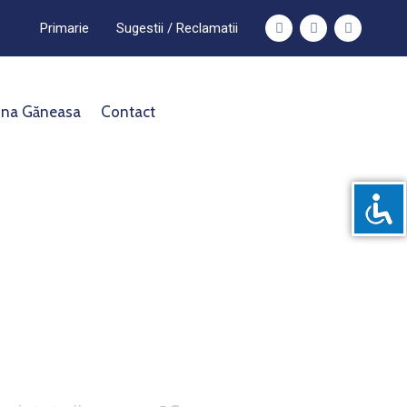
Primarie
Sugestii / Reclamatii
na Găneasa
Contact
atii
Link-uri Utile