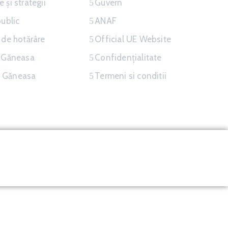
 și strategii
Guvern
public
ANAF
 de hotărâre
Official UE Website
a Găneasa
Confidențialitate
 Găneasa
Termeni si conditii