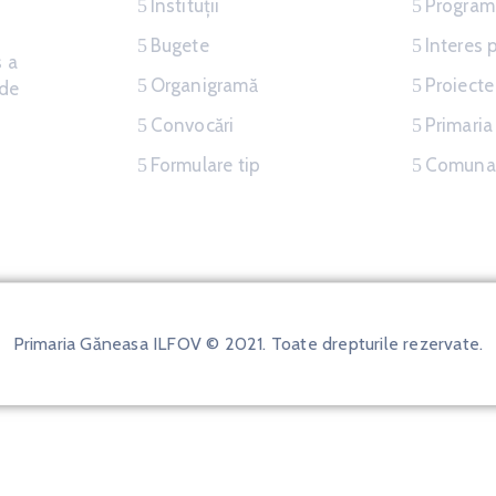
Instituții
Programe
Bugete
Interes 
s a
Organigramă
Proiecte
nde
Convocări
Primari
Formulare tip
Comuna
Primaria Găneasa ILFOV © 2021. Toate drepturile rezervate.