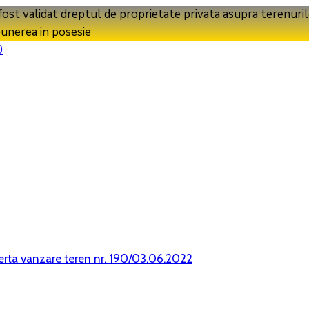
 validat dreptul de proprietate privata asupra terenurilor, s
punerea in posesie
0
erta vanzare teren nr. 190/03.06.2022