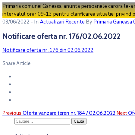
Primaria comunei Ganeasa, anunta persoanele carora le-a fost
intervalul orar 09-13 pentru clarificarea situatiei privind 
03/06/2022
- In
Actualizari Recente
By
Primaria Ganeasa
Notificare oferta nr. 176/02.06.2022
Notificare oferta nr .176 din 02.06.2022
Share Article
Previous
Oferta vanzare teren nr. 184 / 02.06.2022
Next
Of
Caută
după: