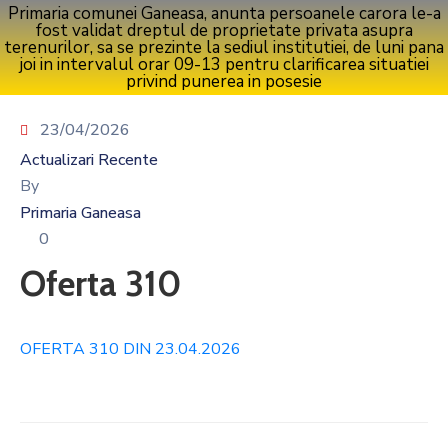
Primaria comunei Ganeasa, anunta persoanele carora le-a
fost validat dreptul de proprietate privata asupra
terenurilor, sa se prezinte la sediul institutiei, de luni pana
joi in intervalul orar 09-13 pentru clarificarea situatiei
privind punerea in posesie
23/04/2026
Actualizari Recente
By
Primaria Ganeasa
0
Oferta 310
OFERTA 310 DIN 23.04.2026