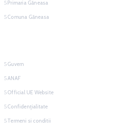
Primaria Găneasa
Comuna Găneasa
Link-uri Utile
Guvern
ANAF
Official UE Website
Confidențialitate
Termeni si conditii