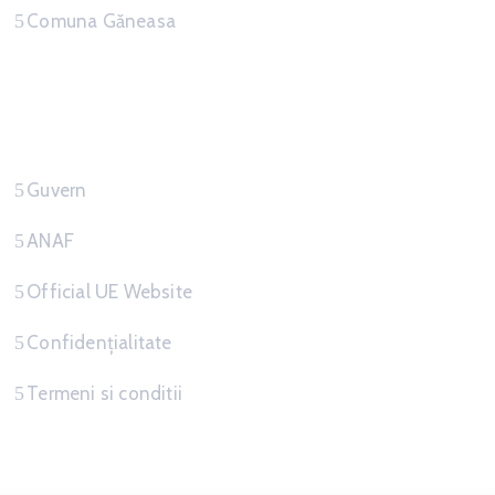
Comuna Găneasa
Link-uri Utile
Guvern
ANAF
Official UE Website
Confidențialitate
Termeni si conditii