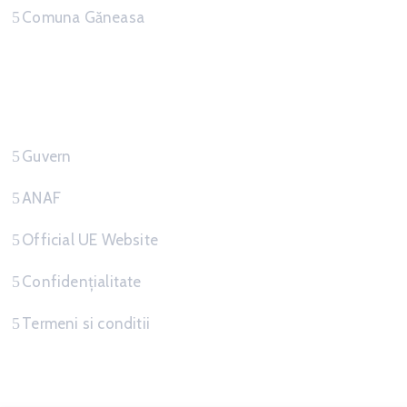
Comuna Găneasa
Link-uri Utile
Guvern
ANAF
Official UE Website
Confidențialitate
Termeni si conditii