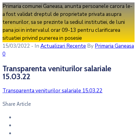
Primaria comunei Ganeasa, anunta persoanele carora le-
a fost validat dreptul de proprietate privata asupra
terenurilor, sa se prezinte la sediul institutiei, de luni
pana joi in intervalul orar 09-13 pentru clarificarea
situatiei privind punerea in posesie
15/03/2022
- In
Actualizari Recente
By
Primaria Ganeasa
0
Transparenta veniturilor salariale
15.03.22
Transparenta veniturilor salariale 15.03.22
Share Article