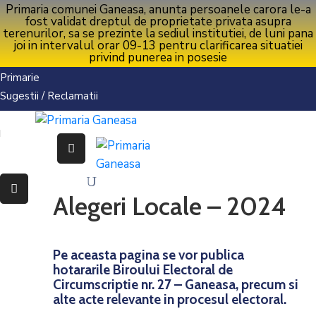
Primaria comunei Ganeasa, anunta persoanele carora le-a
fost validat dreptul de proprietate privata asupra
terenurilor, sa se prezinte la sediul institutiei, de luni pana
joi in intervalul orar 09-13 pentru clarificarea situatiei
privind punerea in posesie
ACTUALIZARI RECENTE
Acasa
Acasa
Primarie
Primaria
Primaria
Sugestii / Reclamatii
Găneasa
Găneasa
Interes
Interes
Public
Public
Comuna
Comuna
Alegeri Locale – 2024
Găneasa
Găneasa
Contact
Contact
Pe aceasta pagina se vor publica
hotararile Biroului Electoral de
Circumscriptie nr. 27 – Ganeasa, precum si
alte acte relevante in procesul electoral.