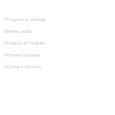
Informatii
Programe și strategii
Interes public
Proiecte de hotărâre
Primaria Găneasa
Comuna Găneasa
Link-uri Utile