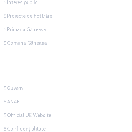
Interes public
Proiecte de hotărâre
Primaria Găneasa
Comuna Găneasa
Link-uri Utile
Guvern
ANAF
Official UE Website
Confidențialitate