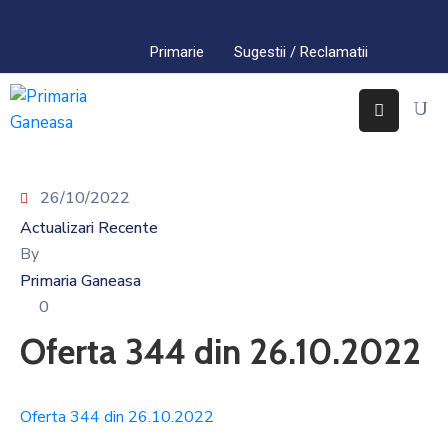
Primarie
Sugestii / Reclamatii
Acasa
Primaria
Găneasa
26/10/2022
Interes
Public
Actualizari Recente
By
Comuna
Primaria Ganeasa
Găneasa
0
Contact
Oferta 344 din 26.10.2022
Oferta 344 din 26.10.2022