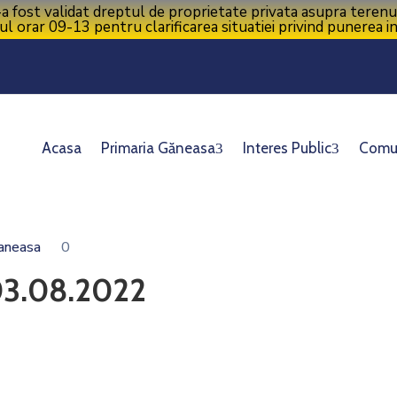
ost validat dreptul de proprietate privata asupra terenurilor,
ul orar 09-13 pentru clarificarea situatiei privind punerea i
Acasa
Primaria Găneasa
Interes Public
Comu
Ganeasa
0
/03.08.2022