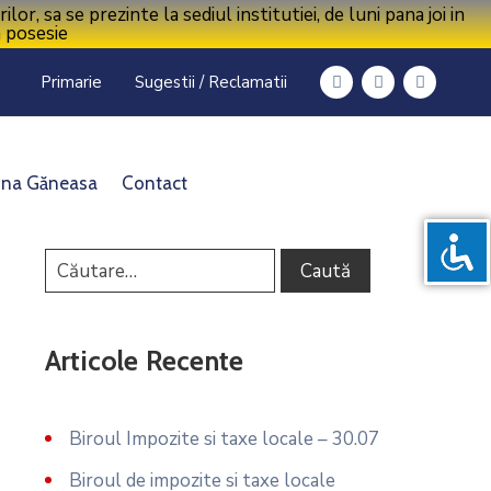
 sa se prezinte la sediul institutiei, de luni pana joi in
n posesie
Primarie
Sugestii / Reclamatii
na Găneasa
Contact
Articole Recente
Biroul Impozite si taxe locale – 30.07
Biroul de impozite si taxe locale