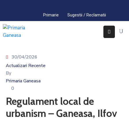
Primarie
Sugestii / Reclamatii
Acasa
Primaria
Găneasa
30/04/2026
Interes
Public
Actualizari Recente
By
Comuna
Primaria Ganeasa
Găneasa
0
Contact
Regulament local de
urbanism – Ganeasa, Ilfov