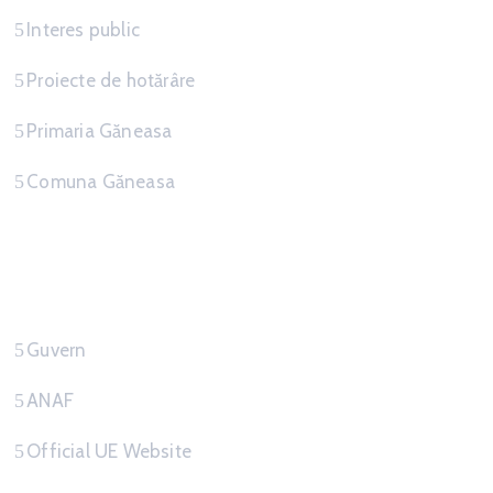
Interes public
Proiecte de hotărâre
Primaria Găneasa
Comuna Găneasa
Link-uri Utile
Guvern
ANAF
Official UE Website