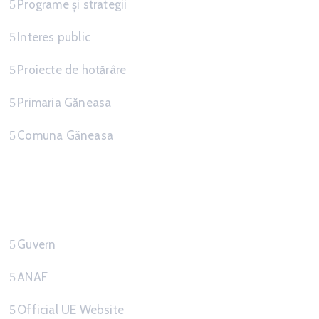
Programe și strategii
Interes public
Proiecte de hotărâre
Primaria Găneasa
Comuna Găneasa
Link-uri Utile
Guvern
ANAF
Official UE Website