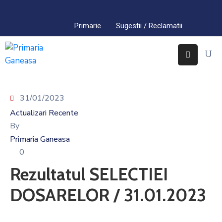
Primarie
Sugestii / Reclamatii
Acasa
Primaria
Găneasa
31/01/2023
Interes
Public
Actualizari Recente
By
Comuna
Primaria Ganeasa
Găneasa
0
Contact
Rezultatul SELECTIEI
DOSARELOR / 31.01.2023