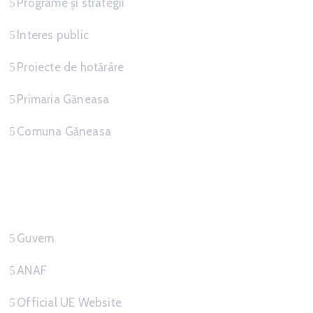
Programe și strategii
Interes public
Proiecte de hotărâre
Primaria Găneasa
Comuna Găneasa
Link-uri Utile
Guvern
ANAF
Official UE Website