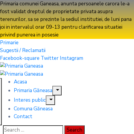
Primaria comunei Ganeasa, anunta persoanele carora le-a
fost validat dreptul de proprietate privata asupra
terenurilor, sa se prezinte la sediul institutiei, de luni pana
joi in intervalul orar 09-13 pentru clarificarea situatiei
privind punerea in posesie
ACTUALIZARI RECENTE
Primarie
Sugestii / Reclamatii
Facebook-square
Twitter
Instagram
Acasa
Primaria Găneasa
Interes public
Comuna Găneasa
Contact