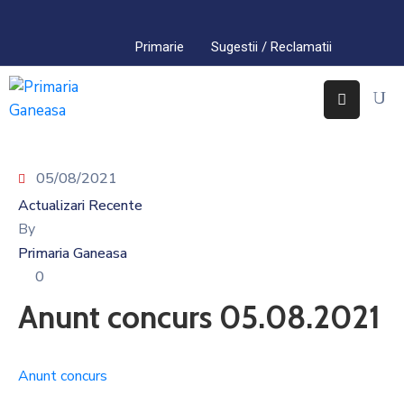
Primarie
Sugestii / Reclamatii
Acasa
Primaria
Găneasa
05/08/2021
Interes
Public
Actualizari Recente
By
Comuna
Primaria Ganeasa
Găneasa
0
Contact
Anunt concurs 05.08.2021
Anunt concurs